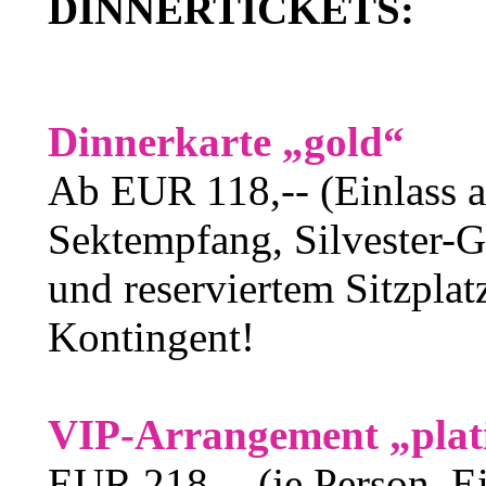
DINNERTICKETS:
Dinnerkarte „gold“
Ab EUR 118,-- (Einlass a
Sektempfang, Silvester-Ga
und reserviertem Sitzplat
Kontingent!
VIP-Arrangement „pla
EUR 218,-- (je Person, E