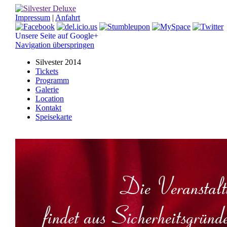
Impressum
|
Anfahrt
Unsere Seite auf Google+
Navigation überspringen
Silvester 2014
Tickets
Programm
Galerie
Location
Kontakt
Speisekarte